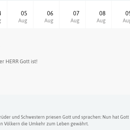
4
05
06
07
08
0
g
Aug
Aug
Aug
Aug
Au
g
er HERR Gott ist!
Brüder und Schwestern priesen Gott und sprachen: Nun hat Gott
en Völkern die Umkehr zum Leben gewährt.