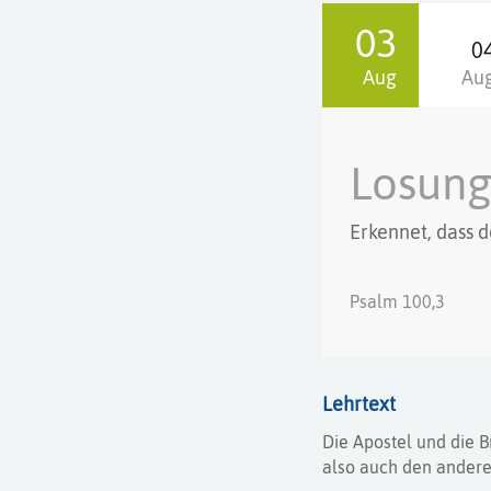
03
0
Aug
Au
Losun
Erkennet, dass d
Psalm 100,3
Lehrtext
Die Apostel und die 
also auch den ander