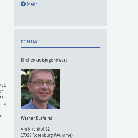
Mehr …
KONTAKT
Kirchenkreisjugendwart
el,
en
es
iche
en
Werner
Burfeind
Am Kirchhof 12
27356 Rotenburg (Wümme)