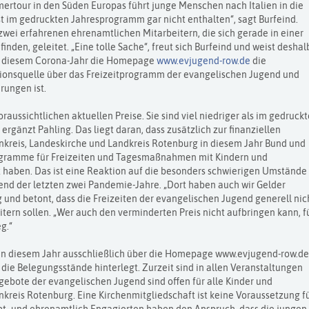
ertour in den Süden Europas führt junge Menschen nach Italien in die
st im gedruckten Jahresprogramm gar nicht enthalten“, sagt Burfeind.
 zwei erfahrenen ehrenamtlichen Mitarbeitern, die sich gerade in einer
nden, geleitet. „Eine tolle Sache“, freut sich Burfeind und weist deshal
in diesem Corona-Jahr die Homepage
www.evjugend-row.de
die
tionsquelle über das Freizeitprogramm der evangelischen Jugend und
rungen ist.
raussichtlichen aktuellen Preise. Sie sind viel niedriger als im gedruck
gänzt Pahling. Das liegt daran, dass zusätzlich zur finanziellen
nkreis, Landeskirche und Landkreis Rotenburg in diesem Jahr Bund und
gramme für Freizeiten und Tagesmaßnahmen mit Kindern und
 haben. Das ist eine Reaktion auf die besonders schwierigen Umstände 
d der letzten zwei Pandemie-Jahre. „Dort haben auch wir Gelder
g und betont, dass die Freizeiten der evangelischen Jugend generell nic
itern sollen. „Wer auch den verminderten Preis nicht aufbringen kann, f
g.“
n diesem Jahr ausschließlich über die Homepage www.evjugend-row.de
 die Belegungsstände hinterlegt. Zurzeit sind in allen Veranstaltungen
ngebote der evangelischen Jugend sind offen für alle Kinder und
kreis Rotenburg. Eine Kirchenmitgliedschaft ist keine Voraussetzung f
pt- und ehrenamtlich Engagierten haben den Anspruch, dass die jungen