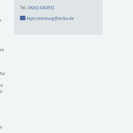
Tel.:
04261-6303931
kkjd.rotenburg@evlka.de
b
ten
für
ht
ür
ür