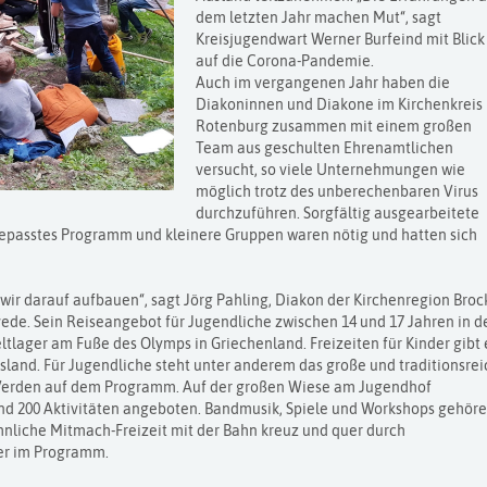
dem letzten Jahr machen Mut“, sagt
Kreisjugendwart Werner Burfeind mit Blick
auf die Corona-Pandemie.
Auch im vergangenen Jahr haben die
Diakoninnen und Diakone im Kirchenkreis
Rotenburg zusammen mit einem großen
Team aus geschulten Ehrenamtlichen
versucht, so viele Unternehmungen wie
möglich trotz des unberechenbaren Virus
durchzuführen. Sorgfältig ausgearbeitete
epasstes Programm und kleinere Gruppen waren nötig und hatten sich
wir darauf aufbauen“, sagt Jörg Pahling, Diakon der Kirchenregion Brock
ede. Sein Reiseangebot für Jugendliche zwischen 14 und 17 Jahren in d
ltlager am Fuße des Olymps in Griechenland. Freizeiten für Kinder gibt 
esland. Für Jugendliche steht unter anderem das große und traditionsre
erden auf dem Programm. Auf der großen Wiese am Jugendhof
d 200 Aktivitäten angeboten. Bandmusik, Spiele und Workshops gehör
nliche Mitmach-Freizeit mit der Bahn kreuz und quer durch
er im Programm.