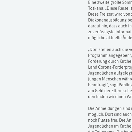
Eine zweite große Somm
Toskana. „Diese Reise i
Diese Freizeit wird von
Diakonenausbildung befi
darauf hin, dass auch 
zuverlässigste Informa
mögliche aktuelle Ände
„Dort stehen auch die vo
Programm angegeben“, er
Förderung durch Kirche
Land Corona-Förderpro
Jugendlichen aufgelegt
jungen Menschen währen
beantragt“, sagt Pahlin
am Geld der Eltern sche
den finden wir einen We
Die Anmeldungen sind i
möglich. Dort sind auch
noch Plätze frei. Die A
Jugendlichen im Kirchen
die Teilnahme. Die hau